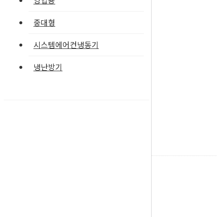
영업용
중대형
시스템에어컨냉동기
냉난방기