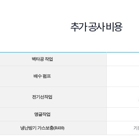
추가 공사 비용
벽타공 작업
배수 펌프
전기선작업
앵글작업
냉난방기 가스보충(R410)
기