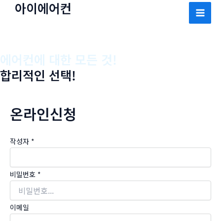
아이에어컨
콘
텐
Mai
츠
Men
로
에어컨에 대한 모든 것!
건
합리적인 선택!
너
뛰
기
온라인신청
작성자
*
비밀번호
*
이메일